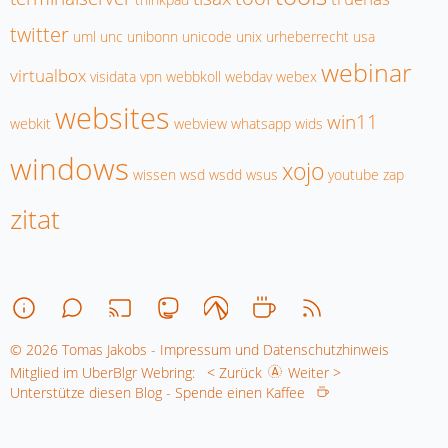
twitter
uml
unc
unibonn
unicode
unix
urheberrecht
usa
webinar
virtualbox
visidata
vpn
webbkoll
webdav
webex
websites
win11
webkit
webview
whatsapp
wids
windows
xojo
wissen
wsd
wsdd
wsus
youtube
zap
zitat
© 2026 Tomas Jakobs - Impressum und Datenschutzhinweis
Mitglied im UberBlgr Webring:
< Zurück
Weiter >
Unterstütze diesen Blog - Spende einen Kaffee