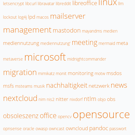
linux
libreoffice
letsencrypt
libcurl
libravatar
libreddit
llm
mailserver
lpd
lockout
log4j
macos
management
mastodon
mayandms
medien
meeting
mediennutzung
meta
mediennutzung'
mermaid
microsoft
metaverse
midnightcommander
migration
monitoring
msdos
mimikatz
monit
motw
news
nachhaltigkeit
msfs
netzwerk
msteams
musik
nextcloud
ntlm
nitter
obs
nim
nis2
nixdorf
objo
opensource
office
obsoleszenz
opencv
pandoc
owncloud
opnsense
oracle
owasp
owncast
passwort