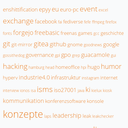
event
eu
epyy
enshittification
euro-pc
excel
exchange
facebook
fediverse
fai
fefe
ffmpeg
firefox
forgejo
freebasic
freenas
games
geschichte
fonts
gcc
git
gitea
github
google
git-mirror
gnome
goodnews
gpo
guacamole
governance
gossithedog
gpl
grep
gui
hacking
humor
hugo
homeoffice
hamburg
head
hpi
industrie4.0
infrastruktur
hyperv
internet
instagram
isms
ki
iso27001
interview
ionos
isa
java
kielux
kiosk
kommunikation
konferenzsoftware
konsole
konzepte
leadership
leak
laps
leakchecker