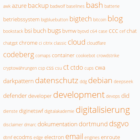
bash
backup
azure
awk
badwolf
baselines
batterie
blog
bigtech
betriebssystem
bigbluebutton
bitcoin
bugs
ccc
bsi
buch
bvmw
chat
bookstack
byovd
c64
case
cef
cloud
chrome
chatgpt
ci
citrix
classic
cloudflare
codeberg
container
comaps
cookiebot
crowdstrike
ct
ctdo
cwa
css
cryptowährungen
csp
csu
cups
datenschutz
debian
darkpattern
ddg
deepseek
development
defender
did
developer
devops
digitalisierung
diginetswf
dienste
digitalakademie
dsgvo
dortmund
dokumentation
disclaimer
dmarc
email
ecodms
electron
enroute
dtmf
edge
engines