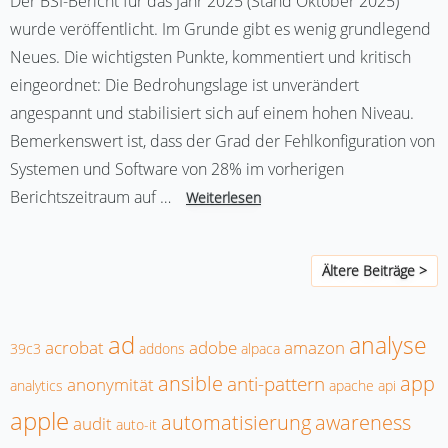
Der BSI-Bericht für das Jahr 2025 (Stand Oktober 2025)
wurde veröffentlicht. Im Grunde gibt es wenig grundlegend
Neues. Die wichtigsten Punkte, kommentiert und kritisch
eingeordnet: Die Bedrohungslage ist unverändert
angespannt und stabilisiert sich auf einem hohen Niveau.
Bemerkenswert ist, dass der Grad der Fehlkonfiguration von
Systemen und Software von 28% im vorherigen
Berichtszeitraum auf …
Weiterlesen
Ältere Beiträge >
ad
analyse
acrobat
adobe
amazon
39c3
addons
alpaca
ansible
app
anti-pattern
anonymität
analytics
apache
api
apple
automatisierung
awareness
audit
auto-it