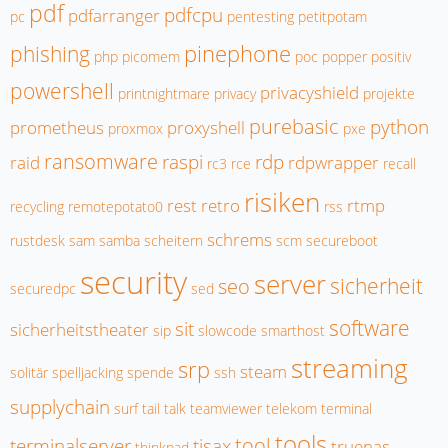
pdf
pdfcpu
pdfarranger
pc
pentesting
petitpotam
pinephone
phishing
php
picomem
poc
popper
positiv
powershell
privacyshield
printnightmare
privacy
projekte
purebasic
python
prometheus
proxyshell
proxmox
pxe
ransomware
raspi
rdp
raid
rdpwrapper
rc3
rce
recall
risiken
rest
retro
rtmp
recycling
remotepotato0
rss
schrems
rustdesk
sam
samba
scheitern
scm
secureboot
security
server
sicherheit
seo
securedpc
sed
software
sit
sicherheitstheater
sip
slowcode
smarthost
streaming
srp
steam
solitär
spelljacking
spende
ssh
supplychain
surf
tail
talk
teamviewer
telekom
terminal
tools
tool
terminalserver
tisax
truenas
thinkpad