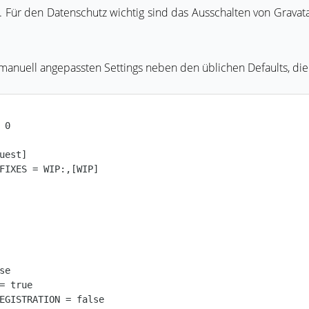
Für den Datenschutz wichtig sind das Ausschalten von Gravat
manuell angepassten Settings neben den üblichen Defaults, die i
 0

uest]

FIXES = WIP:,[WIP]

se

= true

EGISTRATION = false
