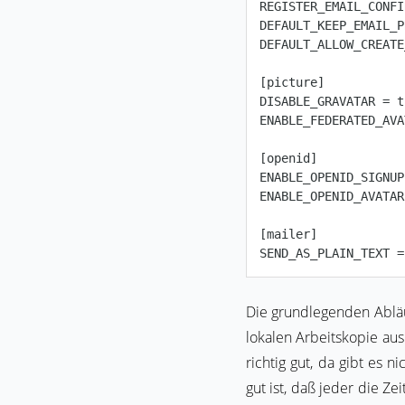
REGISTER_EMAIL_CONFI
DEFAULT_KEEP_EMAIL_P
DEFAULT_ALLOW_CREATE
[picture]

DISABLE_GRAVATAR = t
ENABLE_FEDERATED_AVA
[openid]

ENABLE_OPENID_SIGNUP
ENABLE_OPENID_AVATAR
[mailer]

Die grundlegenden Abläu
lokalen Arbeitskopie aus.
richtig gut, da gibt es 
gut ist, daß jeder die Z