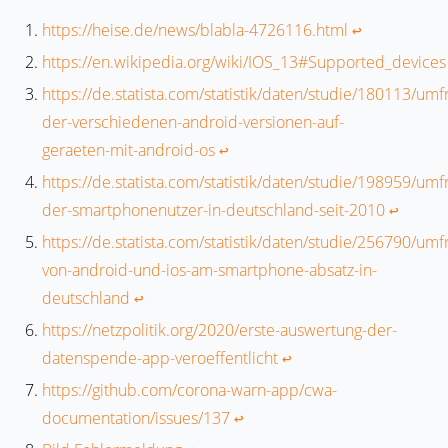
https://heise.de/news/blabla-4726116.html
↩︎
https://en.wikipedia.org/wiki/IOS_13#Supported_devices
https://de.statista.com/statistik/daten/studie/180113/umfr
der-verschiedenen-android-versionen-auf-
geraeten-mit-android-os
↩︎
https://de.statista.com/statistik/daten/studie/198959/umf
der-smartphonenutzer-in-deutschland-seit-2010
↩︎
https://de.statista.com/statistik/daten/studie/256790/umf
von-android-und-ios-am-smartphone-absatz-in-
deutschland
↩︎
https://netzpolitik.org/2020/erste-auswertung-der-
datenspende-app-veroeffentlicht
↩︎
https://github.com/corona-warn-app/cwa-
documentation/issues/137
↩︎