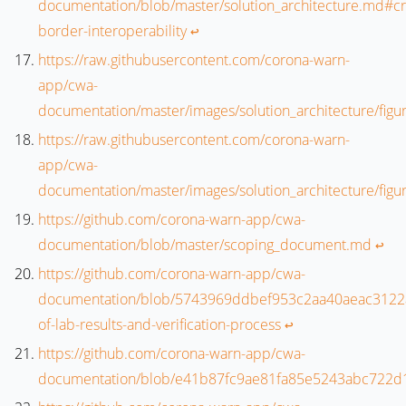
documentation/blob/master/solution_architecture.md#cr
border-interoperability
↩︎
https://raw.githubusercontent.com/corona-warn-
app/cwa-
documentation/master/images/solution_architecture/figu
https://raw.githubusercontent.com/corona-warn-
app/cwa-
documentation/master/images/solution_architecture/figu
https://github.com/corona-warn-app/cwa-
documentation/blob/master/scoping_document.md
↩︎
https://github.com/corona-warn-app/cwa-
documentation/blob/5743969ddbef953c2aa40aeac3122ab
of-lab-results-and-verification-process
↩︎
https://github.com/corona-warn-app/cwa-
documentation/blob/e41b87fc9ae81fa85e5243abc722