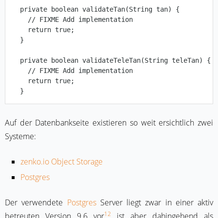
  private boolean validateTan(String tan) {

    // FIXME Add implementation

    return true;

  }

  private boolean validateTeleTan(String teleTan) {

    // FIXME Add implementation

    return true;

Auf der Datenbankseite existieren so weit ersichtlich zwei
Systeme:
zenko.io Object Storage
Postgres
Der verwendete
Postgres
Server liegt zwar in einer aktiv
12
betreuten Version 9.6 vor
ist aber dahingehend als