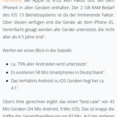
Hardware
. Bei Apple ist BTLE kein Faktor und seit dem
iPhone4 in allen Geräten enthalten. Der 2 GB RAM-Bedarf
des iOS 13 Betriebssystems ist da der limitierende Faktor.
Über diesen verfügen erst die Geräte ab dem iPhone 6S.
Vereinfacht gesagt werden alle Geräte unterstützt, die nicht
2
alter als 4-5 Jahre sind
.
Werfen wir einen Blick in die Statistik:
3
ca. 75% aller Androiden wird unterstützt
.
4
Es existieren 58 Mio Smartphones in Deutschland
.
Das Verhältnis Android zu iOS Geräten liegt bei ca.
5
4:1
.
Über’s Knie gerechnet ergibt das einen “best-case” von 43
Mio Geräten (34 Mio Android, 9 Mio iOS). Das ist knapp die
Hälfte der Gesamtbevölkerung von 83 Mio. Auf der anderen