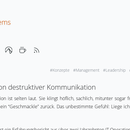
tems
#Konzepte
#Management
#Leadership
on destruktiver Kommunikation
n ist selten laut. Sie klingt höflich, sachlich, mitunter sogar
 ein “Geschmäckle” zurück. Das unbestimmte Gefühl: Liege ich 
ist ein Erfahrungsbericht aus über zwei Jahrzehnten IT Operatio