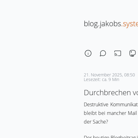
blog.jakobs
.sys
21. November 2025, 08:50
Lesezeit: ca. 9 Min
Durchbrechen v
Destruktive Kommunikatio
bleibt bei mancher Mail
der Sache?
Der heutige Blogbeitrag 