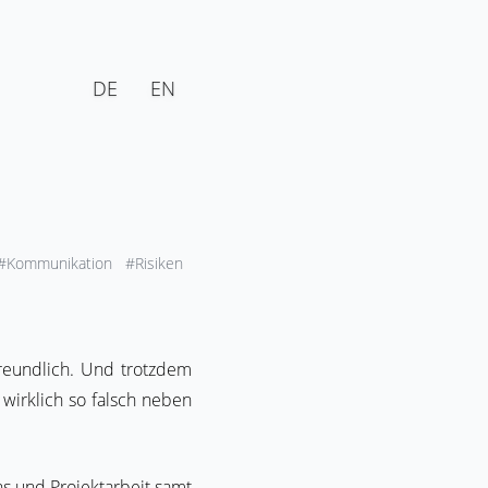
DE
EN
#Kommunikation
#Risiken
 freundlich. Und trotzdem
wirklich so falsch neben
ns und Projektarbeit samt