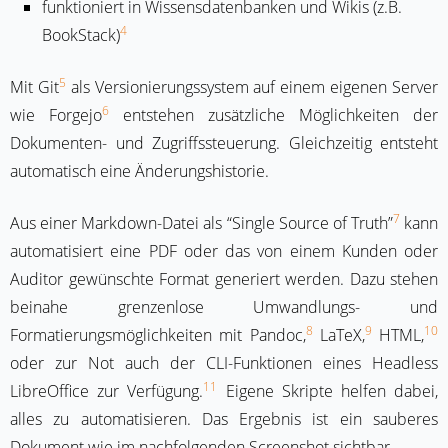
funktioniert in Wissensdatenbanken und Wikis (z.B.
4
BookStack)
5
Mit Git
als Versionierungssystem auf einem eigenen Server
6
wie Forgejo
entstehen zusätzliche Möglichkeiten der
Dokumenten- und Zugriffssteuerung. Gleichzeitig entsteht
automatisch eine Änderungshistorie.
7
Aus einer Markdown-Datei als “Single Source of Truth”
kann
automatisiert eine PDF oder das von einem Kunden oder
Auditor gewünschte Format generiert werden. Dazu stehen
beinahe grenzenlose Umwandlungs- und
8
9
10
Formatierungsmöglichkeiten mit Pandoc,
LaTeX,
HTML,
oder zur Not auch der CLI-Funktionen eines Headless
11
LibreOffice zur Verfügung.
Eigene Skripte helfen dabei,
alles zu automatisieren. Das Ergebnis ist ein sauberes
Dokument wie im nachfolgenden Screenshot sichtbar.