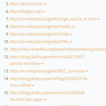
https://git-scm.com/
↩︎
https://forgejo.org/
↩︎
https://en.wikipedia.org/wiki/Single_source_of_truth
↩︎
https://en.wikipedia.org/wiki/Pandoc
↩︎
https://en.wikipedia.org/wiki/LaTeX
↩︎
https://en.wikipedia.org/wiki/HTML
↩︎
https://help.libreoffice.org/latest/he/text/shared/guide/s
https://blog.jakobs.systems/micro/20210427-
pandoc-workflow/
↩︎
https://en.wikipedia.org/wiki/BNC_connector
↩︎
https://blog.jakobs.systems/blog/20260224-fai-
linux-rollout/
↩︎
https://blog.jakobs.systems/micro/20230208-
heuristik-des-tages/
↩︎