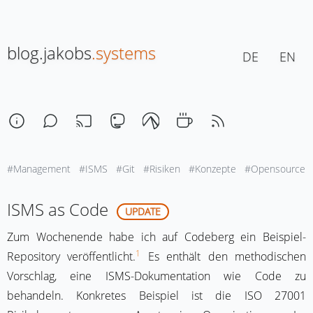
blog.jakobs
.systems
DE
EN
#Management
#ISMS
#Git
#Risiken
#Konzepte
#Opensource
8. März 2026, 16:40
Lesezeit: ca. 5 Min
ISMS as Code
UPDATE
Zum Wochenende habe ich auf Codeberg ein Beispiel-
1
Repository veröffentlicht.
Es enthält den methodischen
Vorschlag, eine ISMS-Dokumentation wie Code zu
behandeln. Konkretes Beispiel ist die ISO 27001