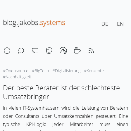
blog.jakobs
.systems
DE
EN
#Opensource
#BigTech
#Digitalisierung
#Konzepte
20. März 2026, 17:30
Lesezeit: ca. 3 Min
#Nachhaltigkeit
Der beste Berater ist der schlechteste
Umsatzbringer
In vielen IT-Systemhäusern wird die Leistung von Beratern
oder Consultants über Umsatzkennzahlen gesteuert. Eine
typische KPI-Logik: Jeder Mitarbeiter muss einen