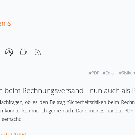
tems
#PDF
#Email
#Risike
ken beim Rechnungsversand - nun auch als 
achfragen, ob es den Beitrag “Sicherheitsrisiken beim Rech
en könnte, komme ich gerne nach. Dank meines pandoc PDF-
 gemacht:
oad (279 KB)