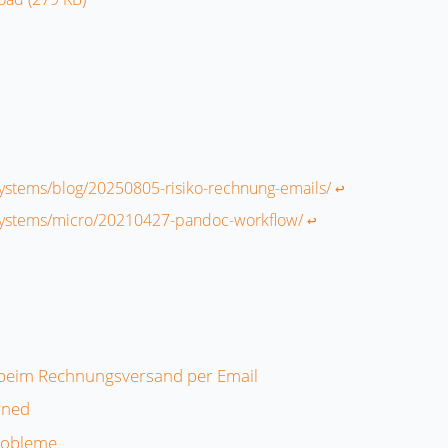
.systems/blog/20250805-risiko-rechnung-emails/
↩︎
.systems/micro/20210427-pandoc-workflow/
↩︎
n beim Rechnungsversand per Email
rned
robleme