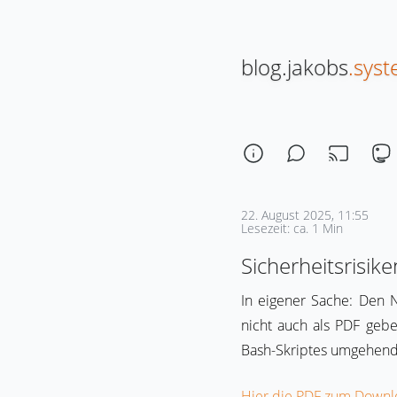
blog.jakobs
.sys
22. August 2025, 11:55
Lesezeit: ca. 1 Min
Sicherheitsrisi
In eigener Sache: Den N
nicht auch als PDF geb
Bash-Skriptes umgehend
Hier die PDF zum Downl