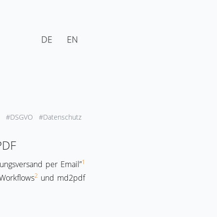
DE
EN
n
#DSGVO
#Datenschutz
PDF
1
nungsversand per Email”
2
Workflows
und md2pdf