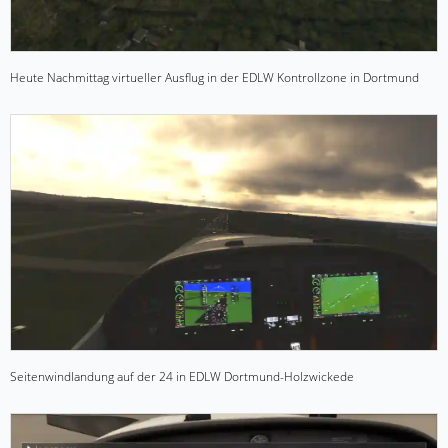
Heute Nachmittag virtueller Ausflug in der EDLW Kontrollzone in Dortmund
Seitenwindlandung auf der 24 in EDLW Dortmund-Holzwickede