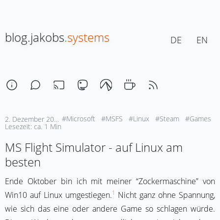
blog.jakobs
.systems
DE
EN
#Microsoft
#MSFS
#Linux
#Steam
#Games
2. Dezember 2025, 17:30
Lesezeit: ca. 1 Min
MS Flight Simulator - auf Linux am
besten
Ende Oktober bin ich mit meiner “Zockermaschine” von
1
Win10 auf Linux umgestiegen.
Nicht ganz ohne Spannung,
wie sich das eine oder andere Game so schlagen würde.