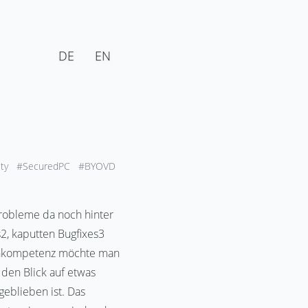
DE
EN
ity
#SecuredPC
#BYOVD
Probleme da noch hinter
2, kaputten Bugfixes3
e Inkompetenz möchte man
den Blick auf etwas
eblieben ist. Das