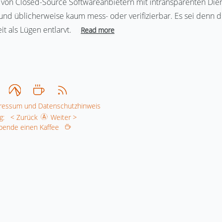
r von Closed-Source Softwareanbietern mit intransparenten Di
 und üblicherweise kaum mess- oder verifizierbar. Es sei denn
t als Lügen entlarvt.
Read more
ressum und Datenschutzhinweis
g:
< Zurück
Weiter >
 Spende einen Kaffee