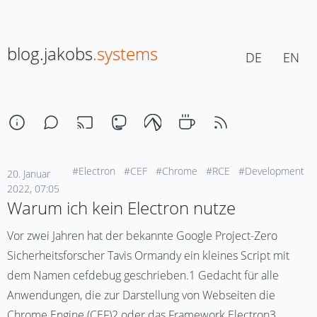
blog.jakobs
.systems
DE
EN
#Electron
#CEF
#Chrome
#RCE
#Development
20. Januar
2022, 07:05
Warum ich kein Electron nutze
Vor zwei Jahren hat der bekannte Google Project-Zero
Sicherheitsforscher Tavis Ormandy ein kleines Script mit
dem Namen cefdebug geschrieben.1 Gedacht für alle
Anwendungen, die zur Darstellung von Webseiten die
Chrome Engine (CEF)2 oder das Framework Electron3