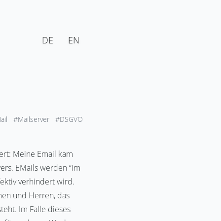
DE
EN
ail
#Mailserver
#DSGVO
iert: Meine Email kam
vers. EMails werden “im
ktiv verhindert wird.
men und Herren, das
eht. Im Falle dieses