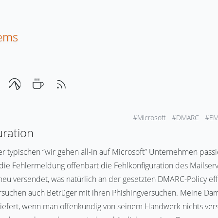
tems
#Microsoft
#DMARC
#EM
ration
er typischen “wir gehen all-in auf Microsoft” Unternehmen pass
n die Fehlermeldung offenbart die Fehlkonfiguration des Mailser
u versendet, was natürlich an der gesetzten DMARC-Policy effe
suchen auch Betrüger mit ihren Phishingversuchen. Meine Da
fert, wenn man offenkundig von seinem Handwerk nichts verst