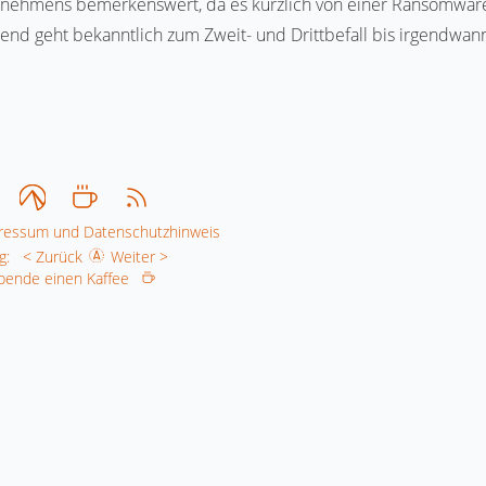
nehmens bemerkenswert, da es kürzlich von einer Ransomwar
rend geht bekanntlich zum Zweit- und Drittbefall bis irgendwann
ressum und Datenschutzhinweis
g:
< Zurück
Weiter >
 Spende einen Kaffee