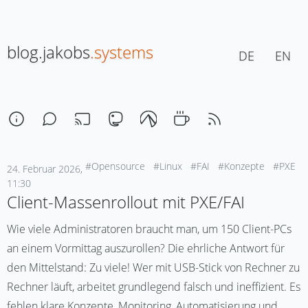
blog.jakobs
.systems
DE
EN
#Opensource
#Linux
#FAI
#Konzepte
#PXE
24. Februar 2026,
11:30
Client-Massenrollout mit PXE/FAI
Wie viele Administratoren braucht man, um 150 Client-PCs
an einem Vormittag auszurollen? Die ehrliche Antwort für
den Mittelstand: Zu viele! Wer mit USB-Stick von Rechner zu
Rechner läuft, arbeitet grundlegend falsch und ineffizient. Es
fehlen klare Konzepte, Monitoring, Automatisierung und