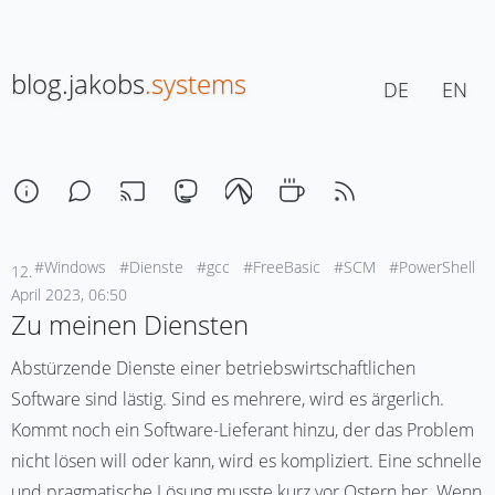
blog.jakobs
.systems
DE
EN
#Windows
#Dienste
#gcc
#FreeBasic
#SCM
#PowerShell
12.
April 2023, 06:50
Zu meinen Diensten
Abstürzende Dienste einer betriebswirtschaftlichen
Software sind lästig. Sind es mehrere, wird es ärgerlich.
Kommt noch ein Software-Lieferant hinzu, der das Problem
nicht lösen will oder kann, wird es kompliziert. Eine schnelle
und pragmatische Lösung musste kurz vor Ostern her. Wenn