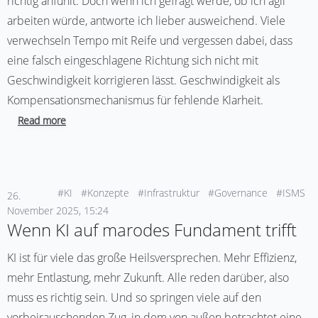
richtig anfühlt. Doch wenn ich gefragt werde, ob ich agil
arbeiten würde, antworte ich lieber ausweichend. Viele
verwechseln Tempo mit Reife und vergessen dabei, dass
eine falsch eingeschlagene Richtung sich nicht mit
Geschwindigkeit korrigieren lässt. Geschwindigkeit als
Kompensationsmechanismus für fehlende Klarheit.
Read more
#KI
#Konzepte
#Infrastruktur
#Governance
#ISMS
26.
November 2025, 15:24
Wenn KI auf marodes Fundament trifft
KI ist für viele das große Heilsversprechen. Mehr Effizienz,
mehr Entlastung, mehr Zukunft. Alle reden darüber, also
muss es richtig sein. Und so springen viele auf den
vorbeirauschenden Zug, in dem von außen betrachtet eine