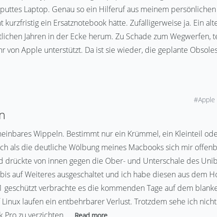
kaputtes Laptop. Genau so ein Hilferuf aus meinem persönliche
t kurzfristig ein Ersatznotebook hätte. Zufälligerweise ja. Ein 
t etlichen Jahren in der Ecke herum. Zu Schade zum Wegwerfen,
hr von Apple unterstützt. Da ist sie wieder, die geplante Obsol
#Apple
rn
einbares Wippeln. Bestimmt nur ein Krümmel, ein Kleinteil od
h als die deutliche Wölbung meines Macbooks sich mir offenba
d drückte von innen gegen die Ober- und Unterschale des Uni
bis auf Weiteres ausgeschaltet und ich habe diesen aus dem Ho
i1 geschützt verbrachte es die kommenden Tage auf dem blanken
Linux laufen ein entbehrbarer Verlust. Trotzdem sehe ich nicht 
 Pro zu verzichten.
Read more