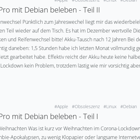
o mit Debian beleben - Teil II
ifenwechsel Pünktlich zum Jahreswechel liegt mir das wiederbe
n Teil wieder auf dem Tisch. Es hat im Dezember wertvolle Die
nken und Reifenwechsel bitte! Akku-Tausch nach 12 Jahren Bei d
richtig daneben: 1,5 Stunden habe ich letzten Monat vollmundig 
uletzt gearbeitet habe. Effektiv reicht der Akku heute keine hal
ockdown kein Problem, trotzdem lästig wie mir vorsichtig abe
#Apple
#Obsoleszenz
#Linux
#Debian
o mit Debian beleben - Teil I
 Weihnachten Was ist kurz vor Weihnachten im Corona-Lockdow
mbie-Apokalypsen, zu wenig Klopapier oder langsame Internet