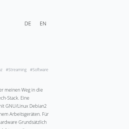
DE
EN
nz
#Streaming
#Software
ber meinen Weg in die
ch-Stack. Eine
n mit GNU/Linux Debian2
inem Arbeitsgeräten. Für
Hardware Grundsätzlich