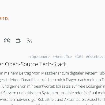
tems
#Opensource
#Homeoffice
#OBS
#Obsolesze
er Open-Source Tech-Stack
ch in meinem Beitrag “Vom Messdiener zum digitalen Ketzer”1 ü
 geschrieben. Daraufhin erreichten mich Fragen nach meinem Te
ll und gerne von mir beantwortet: Ich setze auf freie Lösunge
uf Servern und kritischen Systemen, unstable oder “sid” auf me
 zwischen notwendiger Robustheit und Aktualität. Gebrauchte 