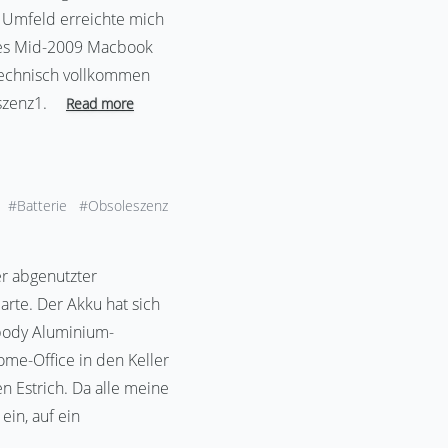
n Umfeld erreichte mich
altes Mid-2009 Macbook
 technisch vollkommen
eszenz1.
Read more
#Batterie
#Obsoleszenz
er abgenutzter
rte. Der Akku hat sich
body Aluminium-
me-Office in den Keller
 Estrich. Da alle meine
ein, auf ein