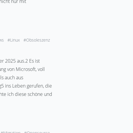
nicht nur mit
ws
#Linux
#Obsoleszenz
r 2025 aus.2 Es ist
g von Microsoft, voll
ls auch aus
 ins Leben gerufen, die
hte ich diese schöne und
#Migration
#Opensource