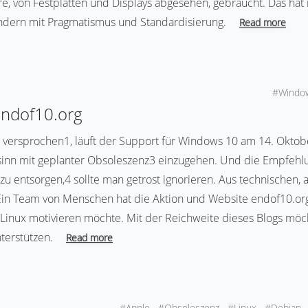
, von Festplatten und Displays abgesehen, gebraucht. Das hat 
sondern mit Pragmatismus und Standardisierung.
Read more
#Windo
endof10.org
s versprochen1, läuft der Support für Windows 10 am 14. Oktobe
rsinn mit geplanter Obsoleszenz3 einzugehen. Und die Empfehlun
zu entsorgen,4 sollte man getrost ignorieren. Aus technischen, a
n Team von Menschen hat die Aktion und Website endof10.org5
U/Linux motivieren möchte. Mit der Reichweite dieses Blogs möc
nterstützen.
Read more
#Apple
#Obsoleszenz
#Linux
#Debian