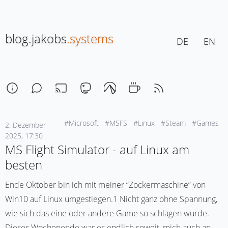
blog.jakobs
.systems
DE
EN
#Microsoft
#MSFS
#Linux
#Steam
#Games
2. Dezember
2025, 17:30
MS Flight Simulator - auf Linux am
besten
Ende Oktober bin ich mit meiner “Zockermaschine” von
Win10 auf Linux umgestiegen.1 Nicht ganz ohne Spannung,
wie sich das eine oder andere Game so schlagen würde.
Dieses Wochenende war es endlich soweit, mich auch an